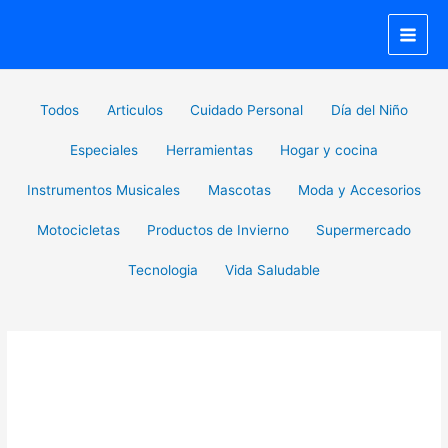
Ir
al
contenido
Filter
Todos
Articulos
Cuidado Personal
Día del Niño
posts
by
Especiales
Herramientas
Hogar y cocina
category
Instrumentos Musicales
Mascotas
Moda y Accesorios
Motocicletas
Productos de Invierno
Supermercado
Tecnologia
Vida Saludable