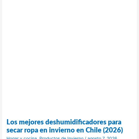
Chile
(2026)
Los mejores deshumidificadores para
secar ropa en invierno en Chile (2026)
Hogar y cocina
,
Productos de Invierno
/
agosto 7, 2026