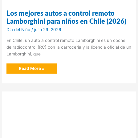
Los mejores autos a control remoto
Lamborghini para niños en Chile (2026)
Día del Niño
/
julio 29, 2026
En Chile, un auto a control remoto Lamborghini es un coche
de radiocontrol (RC) con la carrocería y la licencia oficial de un
Lamborghini, que
Los
Read More »
mejores
autos
a
control
remoto
Lamborghini
para
niños
en
Chile
(2026)