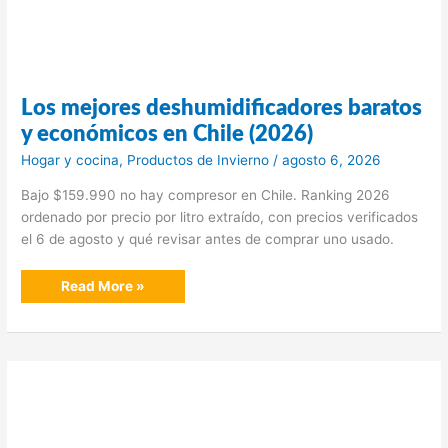
Los mejores deshumidificadores baratos
y económicos en Chile (2026)
Hogar y cocina
,
Productos de Invierno
/
agosto 6, 2026
Bajo $159.990 no hay compresor en Chile. Ranking 2026
ordenado por precio por litro extraído, con precios verificados
el 6 de agosto y qué revisar antes de comprar uno usado.
Los
Read More »
mejores
deshumidificadores
baratos
y
económicos
en
Chile
(2026)