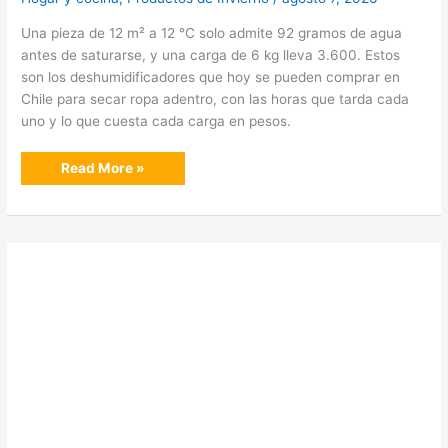
Una pieza de 12 m² a 12 °C solo admite 92 gramos de agua
antes de saturarse, y una carga de 6 kg lleva 3.600. Estos
son los deshumidificadores que hoy se pueden comprar en
Chile para secar ropa adentro, con las horas que tarda cada
uno y lo que cuesta cada carga en pesos.
Los
Read More »
mejores
deshumidificadores
para
secar
ropa
en
invierno
en
Chile
(2026)