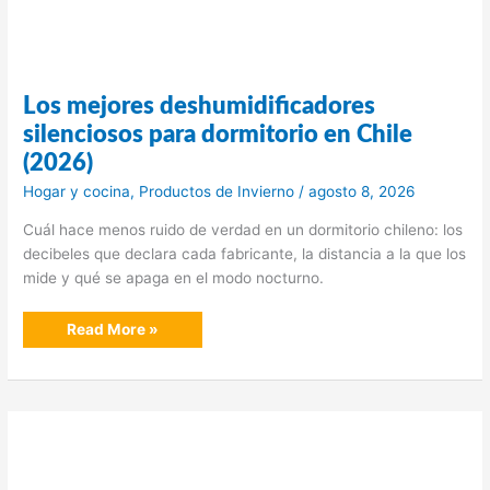
Los mejores deshumidificadores
silenciosos para dormitorio en Chile
(2026)
Hogar y cocina
,
Productos de Invierno
/
agosto 8, 2026
Cuál hace menos ruido de verdad en un dormitorio chileno: los
decibeles que declara cada fabricante, la distancia a la que los
mide y qué se apaga en el modo nocturno.
Los
Read More »
mejores
deshumidificadores
silenciosos
para
dormitorio
en
Chile
(2026)