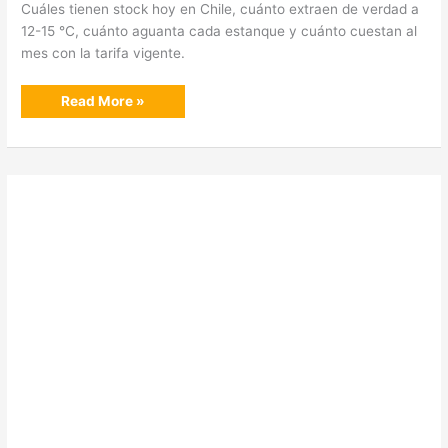
Cuáles tienen stock hoy en Chile, cuánto extraen de verdad a
12-15 °C, cuánto aguanta cada estanque y cuánto cuestan al
mes con la tarifa vigente.
Los
Read More »
mejores
deshumidificadores
de
20
litros
en
Chile
(2026)