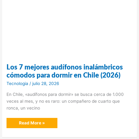
Los 7 mejores audífonos inalámbricos
cómodos para dormir en Chile (2026)
Tecnologia
/
julio 28, 2026
En Chile, «audífonos para dormir» se busca cerca de 1.000
veces al mes, y no es raro: un compañero de cuarto que
ronca, un vecino
Los
Read More »
7
mejores
audífonos
inalámbricos