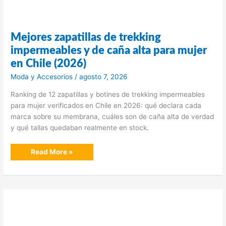
Mejores zapatillas de trekking
impermeables y de caña alta para mujer
en Chile (2026)
Moda y Accesorios
/
agosto 7, 2026
Ranking de 12 zapatillas y botines de trekking impermeables
para mujer verificados en Chile en 2026: qué declara cada
marca sobre su membrana, cuáles son de caña alta de verdad
y qué tallas quedaban realmente en stock.
Mejores
Read More »
zapatillas
de
trekking
impermeables
y
de
caña
alta
para
mujer
en