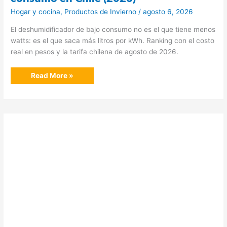
Hogar y cocina
,
Productos de Invierno
/
agosto 6, 2026
El deshumidificador de bajo consumo no es el que tiene menos
watts: es el que saca más litros por kWh. Ranking con el costo
real en pesos y la tarifa chilena de agosto de 2026.
Los
Read More »
mejores
deshumidificadores
de
bajo
consumo
en
Chile
(2026)