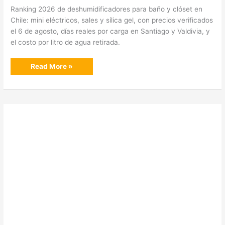
Ranking 2026 de deshumidificadores para baño y clóset en
Chile: mini eléctricos, sales y sílica gel, con precios verificados
el 6 de agosto, días reales por carga en Santiago y Valdivia, y
el costo por litro de agua retirada.
Los
Read More »
mejores
deshumidificadores
para
baño
y
clóset
en
Chile
(2026)