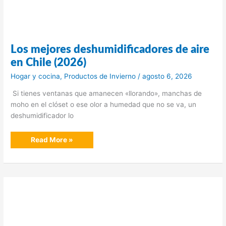
Los mejores deshumidificadores de aire
en Chile (2026)
Hogar y cocina
,
Productos de Invierno
/
agosto 6, 2026
Si tienes ventanas que amanecen «llorando», manchas de
moho en el clóset o ese olor a humedad que no se va, un
deshumidificador lo
Los
Read More »
mejores
deshumidificadores
de
aire
en
Chile
(2026)