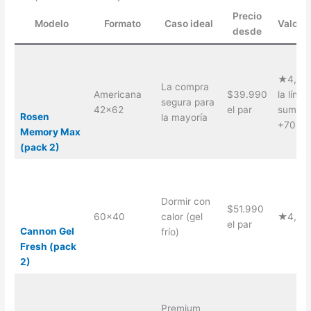
Precio
Modelo
Formato
Caso ideal
Valora
desde
★4,7 (1
La compra
Americana
$39.990
la línea
segura para
42×62
el par
suma
Rosen
la mayoría
+700)
Memory Max
(pack 2)
Dormir con
$51.990
60×40
calor (gel
★4,8 (
el par
Cannon Gel
frío)
Fresh (pack
2)
Premium