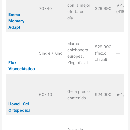
con la mejor
★4,6
70×40
$29.990
oferta del
(418)
Emma
día
Memory
Adapt
Marca
$29.990
colchonera
Single / King
(flex.cl
—
europea,
oficial)
Flex
King oficial
Viscoelástica
Gel a precio
60×40
$24.990
★4,8 (
contenido
Howell Gel
Ortopédica
Dolor de