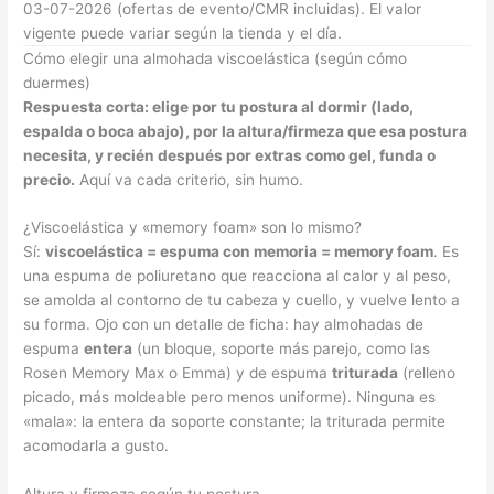
03-07-2026 (ofertas de evento/CMR incluidas). El valor
vigente puede variar según la tienda y el día.
Cómo elegir una almohada viscoelástica (según cómo
duermes)
Respuesta corta: elige por tu postura al dormir (lado,
espalda o boca abajo), por la altura/firmeza que esa postura
necesita, y recién después por extras como gel, funda o
precio.
Aquí va cada criterio, sin humo.
¿Viscoelástica y «memory foam» son lo mismo?
Sí:
viscoelástica = espuma con memoria = memory foam
. Es
una espuma de poliuretano que reacciona al calor y al peso,
se amolda al contorno de tu cabeza y cuello, y vuelve lento a
su forma. Ojo con un detalle de ficha: hay almohadas de
espuma
entera
(un bloque, soporte más parejo, como las
Rosen Memory Max o Emma) y de espuma
triturada
(relleno
picado, más moldeable pero menos uniforme). Ninguna es
«mala»: la entera da soporte constante; la triturada permite
acomodarla a gusto.