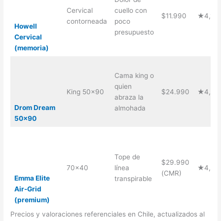
Cervical
cuello con
$11.990
★4,1 (
contorneada
poco
Howell
presupuesto
Cervical
(memoria)
Cama king o
quien
King 50×90
$24.990
★4,8 (
abraza la
Drom Dream
almohada
50×90
Tope de
$29.990
70×40
línea
★4,6 (
(CMR)
Emma Elite
transpirable
Air-Grid
(premium)
Precios y valoraciones referenciales en Chile, actualizados al