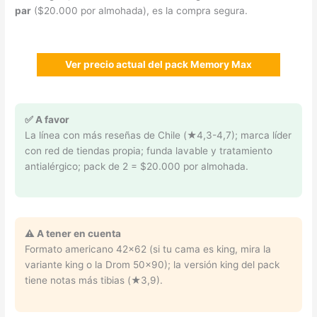
par
($20.000 por almohada), es la compra segura.
Ver precio actual del pack Memory Max
✅ A favor
La línea con más reseñas de Chile (★4,3-4,7); marca líder
con red de tiendas propia; funda lavable y tratamiento
antialérgico; pack de 2 = $20.000 por almohada.
⚠️ A tener en cuenta
Formato americano 42×62 (si tu cama es king, mira la
variante king o la Drom 50×90); la versión king del pack
tiene notas más tibias (★3,9).