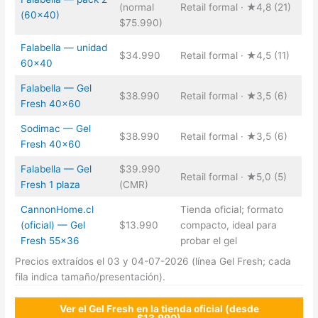
(normal
Retail formal · ★4,8 (21)
(60×40)
$75.990)
Falabella — unidad
$34.990
Retail formal · ★4,5 (11)
60×40
Falabella — Gel
$38.990
Retail formal · ★3,5 (6)
Fresh 40×60
Sodimac — Gel
$38.990
Retail formal · ★3,5 (6)
Fresh 40×60
Falabella — Gel
$39.990
Retail formal · ★5,0 (5)
Fresh 1 plaza
(CMR)
CannonHome.cl
Tienda oficial; formato
(oficial) — Gel
$13.990
compacto, ideal para
Fresh 55×36
probar el gel
Precios extraídos el 03 y 04-07-2026 (línea Gel Fresh; cada
fila indica tamaño/presentación).
Ver el Gel Fresh en la tienda oficial (desde
$13.990)