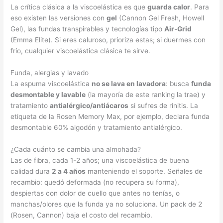
La crítica clásica a la viscoelástica es que
guarda calor
. Para
eso existen las versiones con
gel
(Cannon Gel Fresh, Howell
Gel), las fundas transpirables y tecnologías tipo
Air-Grid
(Emma Elite). Si eres caluroso, prioriza estas; si duermes con
frío, cualquier viscoelástica clásica te sirve.
Funda, alergias y lavado
La espuma viscoelástica
no se lava en lavadora
: busca
funda
desmontable y lavable
(la mayoría de este ranking la trae) y
tratamiento
antialérgico/antiácaros
si sufres de rinitis. La
etiqueta de la Rosen Memory Max, por ejemplo, declara funda
desmontable 60% algodón y tratamiento antialérgico.
¿Cada cuánto se cambia una almohada?
Las de fibra, cada 1-2 años; una viscoelástica de buena
calidad dura
2 a 4 años
manteniendo el soporte. Señales de
recambio: quedó deformada (no recupera su forma),
despiertas con dolor de cuello que antes no tenías, o
manchas/olores que la funda ya no soluciona. Un pack de 2
(Rosen, Cannon) baja el costo del recambio.