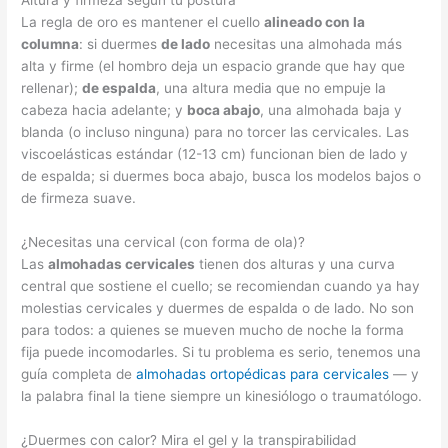
Altura y firmeza según tu postura
La regla de oro es mantener el cuello
alineado con la
columna
: si duermes
de lado
necesitas una almohada más
alta y firme (el hombro deja un espacio grande que hay que
rellenar);
de espalda
, una altura media que no empuje la
cabeza hacia adelante; y
boca abajo
, una almohada baja y
blanda (o incluso ninguna) para no torcer las cervicales. Las
viscoelásticas estándar (12-13 cm) funcionan bien de lado y
de espalda; si duermes boca abajo, busca los modelos bajos o
de firmeza suave.
¿Necesitas una cervical (con forma de ola)?
Las
almohadas cervicales
tienen dos alturas y una curva
central que sostiene el cuello; se recomiendan cuando ya hay
molestias cervicales y duermes de espalda o de lado. No son
para todos: a quienes se mueven mucho de noche la forma
fija puede incomodarles. Si tu problema es serio, tenemos una
guía completa de
almohadas ortopédicas para cervicales
— y
la palabra final la tiene siempre un kinesiólogo o traumatólogo.
¿Duermes con calor? Mira el gel y la transpirabilidad