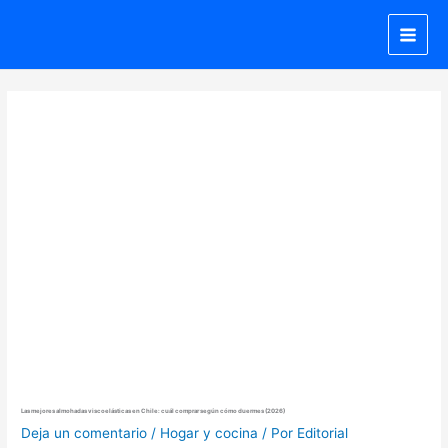
Ir
al
contenido
Las mejores almohadas viscoelásticas en Chile: cuál comprar según cómo duermes (2026)
Deja un comentario
/
Hogar y cocina
/ Por
Editorial