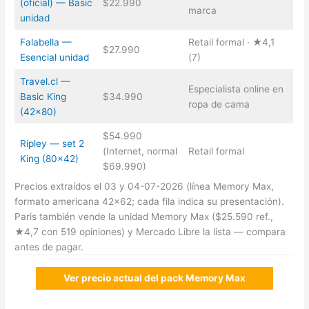
(oficial) — Basic
$22.990
marca
unidad
Falabella —
Retail formal · ★4,1
$27.990
Esencial unidad
(7)
Travel.cl —
Especialista online en
Basic King
$34.990
ropa de cama
(42×80)
$54.990
Ripley — set 2
(Internet, normal
Retail formal
King (80×42)
$69.990)
Precios extraídos el 03 y 04-07-2026 (línea Memory Max,
formato americana 42×62; cada fila indica su presentación).
Paris también vende la unidad Memory Max ($25.590 ref.,
★4,7 con 519 opiniones) y Mercado Libre la lista — compara
antes de pagar.
Ver precio actual del pack Memory Max