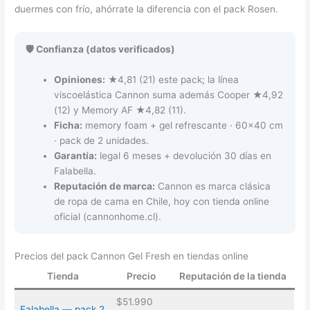
duermes con frío, ahórrate la diferencia con el pack Rosen.
🛡️ Confianza (datos verificados)
Opiniones:
★4,81 (21) este pack; la línea
viscoelástica Cannon suma además Cooper ★4,92
(12) y Memory AF ★4,82 (11).
Ficha:
memory foam + gel refrescante · 60×40 cm
· pack de 2 unidades.
Garantía:
legal 6 meses + devolución 30 días en
Falabella.
Reputación de marca:
Cannon es marca clásica
de ropa de cama en Chile, hoy con tienda online
oficial (cannonhome.cl).
Precios del pack Cannon Gel Fresh en tiendas online
Tienda
Precio
Reputación de la tienda
$51.990
Falabella — pack 2