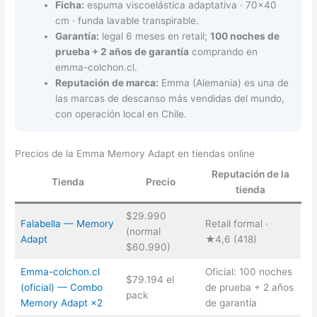
Ficha:
espuma viscoelástica adaptativa · 70×40
cm · funda lavable transpirable.
Garantía:
legal 6 meses en retail;
100 noches de
prueba + 2 años de garantía
comprando en
emma-colchon.cl.
Reputación de marca:
Emma (Alemania) es una de
las marcas de descanso más vendidas del mundo,
con operación local en Chile.
Precios de la Emma Memory Adapt en tiendas online
Reputación de la
Tienda
Precio
tienda
$29.990
Falabella — Memory
Retail formal ·
(normal
Adapt
★4,6 (418)
$60.990)
Emma-colchon.cl
Oficial: 100 noches
$79.194 el
(oficial) — Combo
de prueba + 2 años
pack
Memory Adapt ×2
de garantía