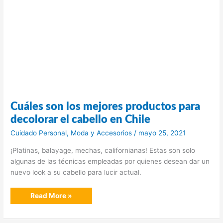
Cuáles son los mejores productos para
decolorar el cabello en Chile
Cuidado Personal
,
Moda y Accesorios
/
mayo 25, 2021
¡Platinas, balayage, mechas, californianas! Estas son solo
algunas de las técnicas empleadas por quienes desean dar un
nuevo look a su cabello para lucir actual.
Cuáles
Read More »
son
los
mejores
productos