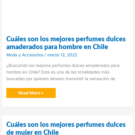
Cuáles son los mejores perfumes dulces
amaderados para hombre en Chile
Moda y Accesorios
/
marzo 12, 2022
¿Buscando los mejores perfumes dulces amaderados para
hombre en Chile? Este es una de las tonalidades más
buscadas por quienes desean transmitir la sensación de
Cuáles
Read More »
son
los
mejores
perfumes
dulces
amaderados
para
Cuáles son los mejores perfumes dulces
hombre
en
de mujer en Chile
Chile