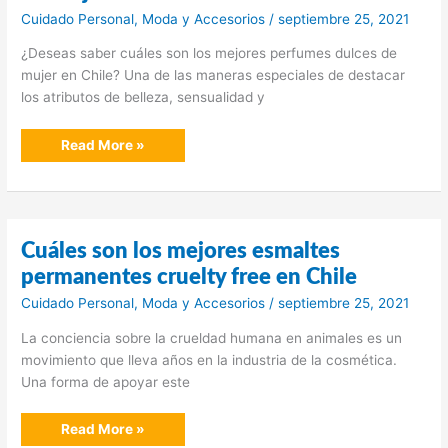
Cuidado Personal
,
Moda y Accesorios
/
septiembre 25, 2021
¿Deseas saber cuáles son los mejores perfumes dulces de
mujer en Chile? Una de las maneras especiales de destacar
los atributos de belleza, sensualidad y
Cuáles
Read More »
son
los
mejores
perfumes
dulces
de
mujer
Cuáles son los mejores esmaltes
en
Chile
permanentes cruelty free en Chile
Cuidado Personal
,
Moda y Accesorios
/
septiembre 25, 2021
La conciencia sobre la crueldad humana en animales es un
movimiento que lleva años en la industria de la cosmética.
Una forma de apoyar este
Cuáles
Read More »
son