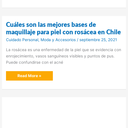
los
mejores
esmaltes
permanentes
cruelty
free
Cuáles son las mejores bases de
en
Chile
maquillaje para piel con rosácea en Chile
Cuidado Personal
,
Moda y Accesorios
/
septiembre 25, 2021
La rosácea es una enfermedad de la piel que se evidencia con
enrojecimiento, vasos sanguíneos visibles y puntos de pus.
Puede confundirse con el acné
Cuáles
Read More »
son
las
mejores
bases
de
maquillaje
para
piel
con
rosácea
en
Chile