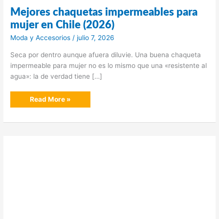
Mejores chaquetas impermeables para
mujer en Chile (2026)
Moda y Accesorios
/
julio 7, 2026
Seca por dentro aunque afuera diluvie. Una buena chaqueta
impermeable para mujer no es lo mismo que una «resistente al
agua»: la de verdad tiene […]
Mejores
Read More »
chaquetas
impermeables
para
mujer
en
Chile
(2026)