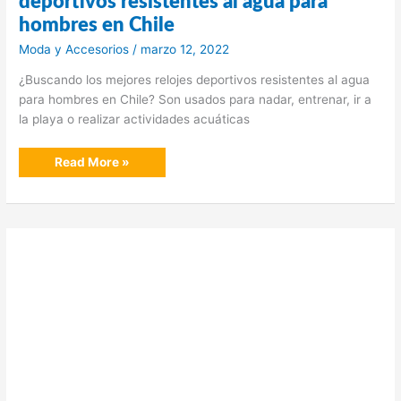
deportivos resistentes al agua para
hombres en Chile
Moda y Accesorios
/
marzo 12, 2022
¿Buscando los mejores relojes deportivos resistentes al agua
para hombres en Chile? Son usados para nadar, entrenar, ir a
la playa o realizar actividades acuáticas
Cuáles
Read More »
son
los
mejores
relojes
deportivos
resistentes
al
agua
para
hombres
en
Chile