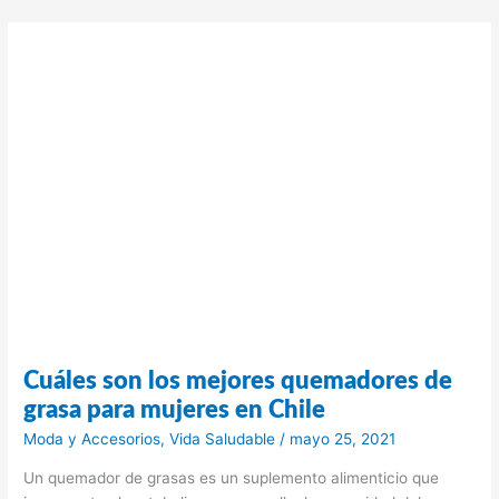
para
decolorar
el
cabello
en
Chile
Cuáles son los mejores quemadores de
grasa para mujeres en Chile
Moda y Accesorios
,
Vida Saludable
/
mayo 25, 2021
Un quemador de grasas es un suplemento alimenticio que