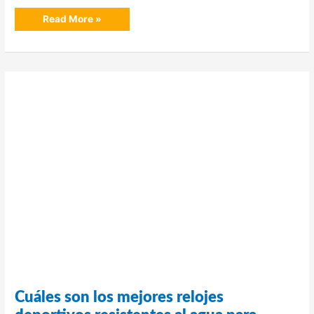
Mejores
Read More »
botas
de
agua
para
mujer
en
Chile
(2026)
Cuáles son los mejores relojes