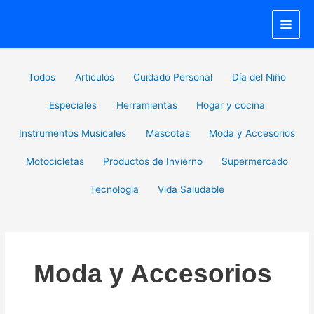
Ir
al
contenido
Filter
Todos
Articulos
Cuidado Personal
Día del Niño
posts
by
Especiales
Herramientas
Hogar y cocina
category
Instrumentos Musicales
Mascotas
Moda y Accesorios
Motocicletas
Productos de Invierno
Supermercado
Tecnologia
Vida Saludable
Moda y Accesorios