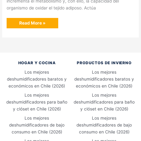
incrementa el metabolismo y, con ello, la capacidad del
organismo de oxidar el tejido adiposo. Actúa
Cuáles
Read More »
son
los
mejores
quemadores
de
grasa
para
mujeres
en
HOGAR Y COCINA
PRODUCTOS DE INVIERNO
Chile
Los mejores
Los mejores
deshumidificadores baratos y
deshumidificadores baratos y
económicos en Chile (2026)
económicos en Chile (2026)
Los mejores
Los mejores
deshumidificadores para baño
deshumidificadores para baño
y clóset en Chile (2026)
y clóset en Chile (2026)
Los mejores
Los mejores
deshumidificadores de bajo
deshumidificadores de bajo
consumo en Chile (2026)
consumo en Chile (2026)
Los mejores
Los mejores