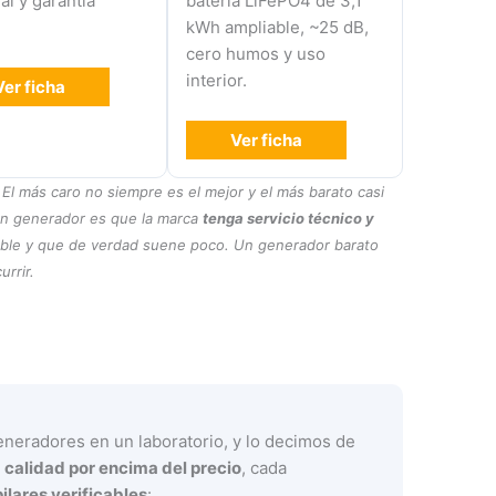
al y garantía
batería LiFePO4 de 3,1
.
kWh ampliable, ~25 dB,
cero humos y uso
interior.
Ver ficha
Ver ficha
 El más caro no siempre es el mejor y el más barato casi
 un generador es que la marca
tenga servicio técnico y
iable y que de verdad suene poco. Un generador barato
rrir.
eradores en un laboratorio, y lo decimos de
a
calidad por encima del precio
, cada
ilares verificables
: