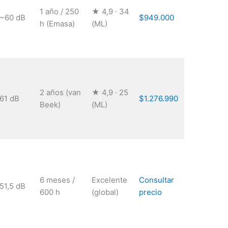
1 año / 250
★ 4,9 · 34
~60 dB
$949.000
h (Emasa)
(ML)
2 años (van
★ 4,9 · 25
61 dB
$1.276.990
Beek)
(ML)
6 meses /
Excelente
Consultar
51,5 dB
600 h
(global)
precio