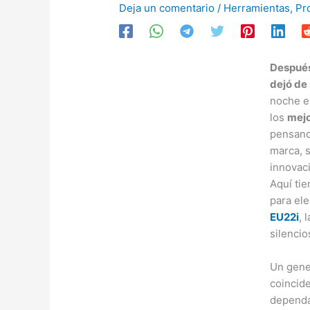
Deja un comentario
/
Herramientas
,
Pr
Después
dejó de 
noche e
los
mejo
pensand
marca, s
innovaci
Aquí tie
para ele
EU22i
, 
silencio
Un gener
coincide
dependa