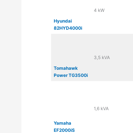
4 kW
Hyundai
82HYD4000i
3,5 kVA
Tomahawk
Power TG3500i
1,6 kVA
Yamaha
EF2000iS