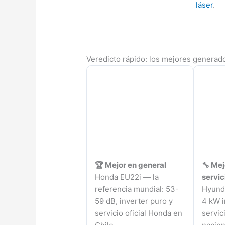
láser
.
Veredicto rápido: los mejores generad
🏆 Mejor en general
🔧 Mej
Honda EU22i — la
servic
referencia mundial: 53-
Hyund
59 dB, inverter puro y
4 kW i
servicio oficial Honda en
servic