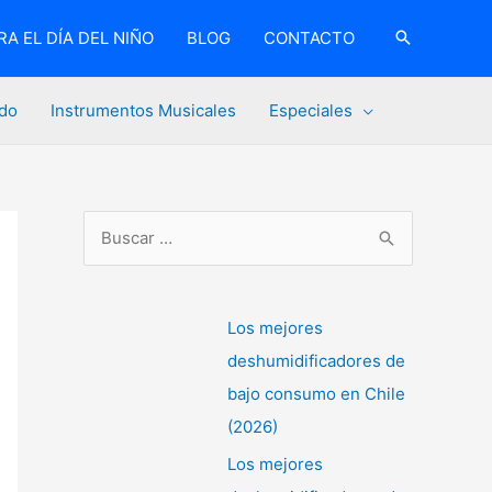
A EL DÍA DEL NIÑO
BLOG
CONTACTO
do
Instrumentos Musicales
Especiales
B
u
s
c
Los mejores
a
deshumidificadores de
r
bajo consumo en Chile
p
(2026)
o
Los mejores
r