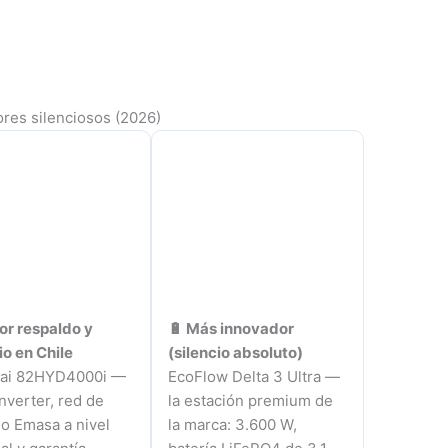
ores silenciosos (2026)
or respaldo y
🔋 Más innovador
io en Chile
(silencio absoluto)
ai 82HYD4000i —
EcoFlow Delta 3 Ultra —
nverter, red de
la estación premium de
io Emasa a nivel
la marca: 3.600 W,