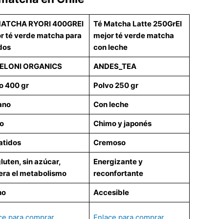
MATCHA RYORI 400GR
El
Té Matcha Latte 250Gr
El
r té verde matcha para
mejor té verde matcha
dos
con leche
ELONI ORGANICS
ANDES_TEA
o 400 gr
Polvo 250 gr
ano
Con leche
o
Chimo y japonés
atidos
Cremoso
luten, sin azúcar,
Energizante y
era el metabolismo
reconfortante
no
Accesible
ce para comprar
Enlace para comprar