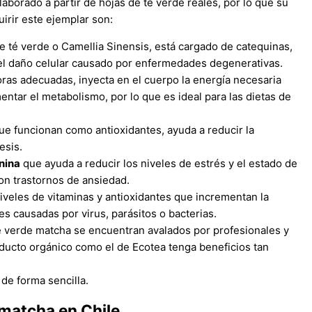
aborado a partir de hojas de té verde reales, por lo que su
irir este ejemplar son:
 de té verde o Camellia Sinensis, está cargado de catequinas,
 el daño celular causado por enfermedades degenerativas.
ras adecuadas, inyecta en el cuerpo la energía necesaria
mentar el metabolismo, por lo que es ideal para las dietas de
e funcionan como antioxidantes, ayuda a reducir la
esis.
nina
que ayuda a reducir los niveles de estrés y el estado de
con trastornos de ansiedad.
iveles de vitaminas y antioxidantes que incrementan la
s causadas por virus, parásitos o bacterias.
té verde matcha se encuentran avalados por profesionales y
oducto orgánico como el de Ecotea tenga beneficios tan
 de forma sencilla.
 matcha en Chile