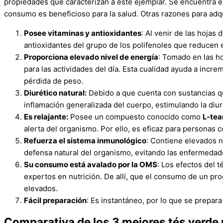
propiedades que caracterizan a este ejemplar. Se encuentra el
consumo es beneficioso para la salud. Otras razones para adqu
Posee vitaminas y antioxidantes
: Al venir de las hojas
antioxidantes del grupo de los polifenoles que reducen
Proporciona elevado nivel de energía
: Tomado en las ho
para las actividades del día. Esta cualidad ayuda a incre
pérdida de peso.
Diurético natural:
Debido a que cuenta con sustancias qu
inflamación generalizada del cuerpo, estimulando la diur
Es relajante:
Posee un compuesto conocido como
L-tea
alerta del organismo. Por ello, es eficaz para personas 
Refuerza el sistema inmunológico
: Contiene elevados n
defensa natural del organismo, evitando las enfermedade
Su consumo está avalado por la OMS
: Los efectos del 
expertos en nutrición. De allí, que el consumo de un pr
elevados.
Fácil preparación
: Es instantáneo, por lo que se prepara
Comparativa de los 3 mejores tés verde