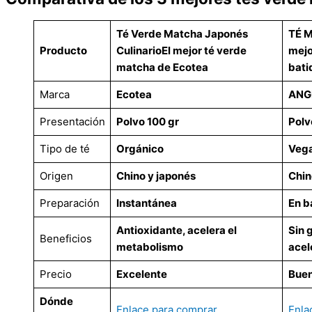
Té Verde Matcha Japonés
TÉ 
Producto
Culinario
El mejor té verde
mejo
matcha de Ecotea
bati
Marca
Ecotea
ANG
Presentación
Polvo 100 gr
Polv
Tipo de té
Orgánico
Veg
Origen
Chino y japonés
Chin
Preparación
Instantánea
En b
Antioxidante, acelera el
Sin g
Beneficios
metabolismo
acel
Precio
Excelente
Bue
Dónde
Enlace para comprar
Enla