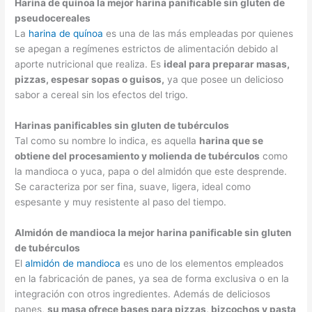
Harina de quínoa la mejor harina panificable sin gluten de
pseudocereales
La
harina de quínoa
es una de las más empleadas por quienes
se apegan a regímenes estrictos de alimentación debido al
aporte nutricional que realiza. Es
ideal para preparar masas,
pizzas, espesar sopas o guisos,
ya que posee un delicioso
sabor a cereal sin los efectos del trigo.
Harinas panificables sin gluten de tubérculos
Tal como su nombre lo indica, es aquella
harina que se
obtiene del procesamiento y molienda de tubérculos
como
la mandioca o yuca, papa o del almidón que este desprende.
Se caracteriza por ser fina, suave, ligera, ideal como
espesante y muy resistente al paso del tiempo.
Almidón de mandioca la mejor harina panificable sin gluten
de tubérculos
El
almidón de mandioca
es uno de los elementos empleados
en la fabricación de panes, ya sea de forma exclusiva o en la
integración con otros ingredientes. Además de deliciosos
panes,
su masa ofrece bases para pizzas, bizcochos y pasta