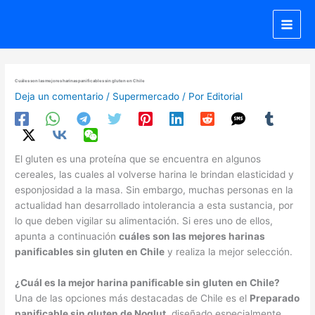
Ir
al
contenido
Cuáles son las mejores harinas panificables sin gluten en Chile
Deja un comentario
/
Supermercado
/ Por
Editorial
El gluten es una proteína que se encuentra en algunos
cereales, las cuales al volverse harina le brindan elasticidad y
esponjosidad a la masa. Sin embargo, muchas personas en la
actualidad han desarrollado intolerancia a esta sustancia, por
lo que deben vigilar su alimentación. Si eres uno de ellos,
apunta a continuación
cuáles son las mejores harinas
panificables sin gluten en Chile
y realiza la mejor selección.
¿Cuál es la mejor harina panificable sin gluten en Chile?
Una de las opciones más destacadas de Chile es el
Preparado
panificable sin gluten de Noglut
, diseñado especialmente