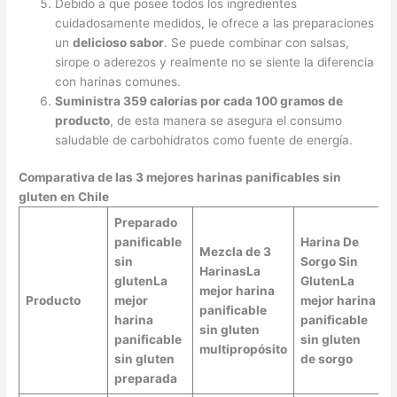
Debido a que posee todos los ingredientes
cuidadosamente medidos, le ofrece a las preparaciones
un
delicioso sabor
. Se puede combinar con salsas,
sirope o aderezos y realmente no se siente la diferencia
con harinas comunes.
Suministra 359 calorías por cada 100 gramos de
producto
, de esta manera se asegura el consumo
saludable de carbohidratos como fuente de energía.
Comparativa de las 3 mejores harinas panificables sin
gluten en Chile
Preparado
panificable
Harina De
Mezcla de 3
sin
Sorgo Sin
Harinas
La
gluten
La
Gluten
La
mejor harina
Producto
mejor
mejor harina
panificable
harina
panificable
sin gluten
panificable
sin gluten
multipropósito
sin gluten
de sorgo
preparada