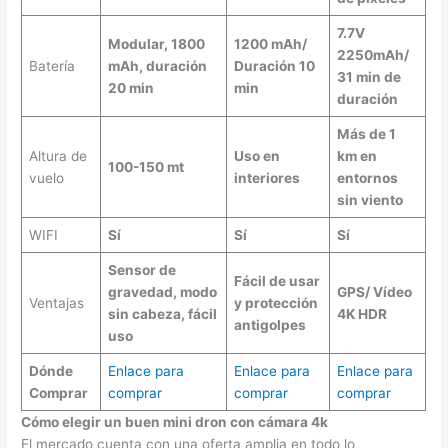
7.7V
Modular, 1800
1200 mAh/
2250mAh/
Batería
mAh, duración
Duración 10
31 min de
20 min
min
duración
Más de 1
Altura de
Uso en
km en
100-150 mt
vuelo
interiores
entornos
sin viento
WIFI
Sí
Sí
Sí
Sensor de
Fácil de usar
gravedad, modo
GPS/ Vídeo
Ventajas
y protección
sin cabeza, fácil
4K HDR
antigolpes
uso
Dónde
Enlace para
Enlace para
Enlace para
Comprar
comprar
comprar
comprar
Cómo elegir un buen mini dron con cámara 4k
El mercado cuenta con una oferta amplia en todo lo