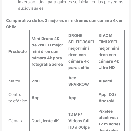
inversión. Ideal para quienes se inician en los proyectos
audiovisuales.
Comparativa de los 3 mejores mini drones con cámara 4k en
Chile
DRONE
XIAOMI
Mini Drone 4K
SELFIE 360
El
FIMI X8
El
de 2NLF
El mejor
mejor mini
mejor mini
Producto
mini dron con
dron con
dron con
cámara 4k para
cámara 4k
cámara 4k
fotografía aérea
para selfie
Ultra HD
Aee
Marca
2NLF
Xiaomi
SPARROW
Control
App iOS/
App
App
telefónico
Android
Píxeles
12 MP/
efectivos:
Cámara
Dual, lente 4K
Videos full
12 millones
HD a 60fps
de píxeles