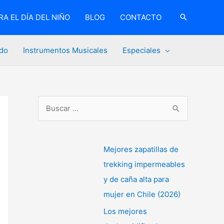
A EL DÍA DEL NIÑO
BLOG
CONTACTO
do
Instrumentos Musicales
Especiales
B
u
s
c
Mejores zapatillas de
a
trekking impermeables
r
y de caña alta para
p
mujer en Chile (2026)
o
Los mejores
r