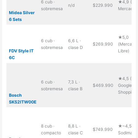
6 cub ·
★4,9 (+5
n/d
$229.990
sobremesa
Mercado L
Midea Silver
6 Sets
★5,0
6 cub ·
6,6 L ·
$269.990
(Mercado
sobremesa
clase D
Libre)
FDV Style IT
6C
★4,5 (48,
6 cub ·
7,3 L ·
$469.990
Google
sobremesa
clase B
Shopping)
Bosch
SKS2ITW00E
8 cub ·
8,8 L ·
★~4,5 (2
$749.990
compacto
clase C
Sodimac/P