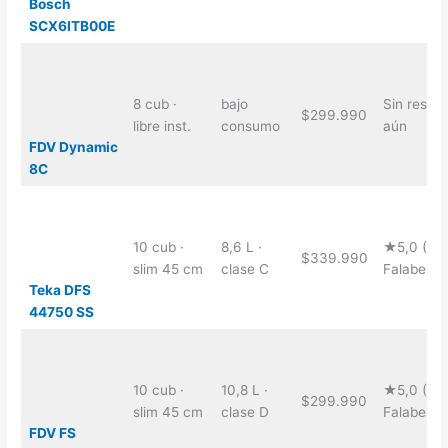
Bosch
SCX6ITB00E
8 cub ·
bajo
Sin reseñ
$299.990
libre inst.
consumo
aún
FDV Dynamic
8C
10 cub ·
8,6 L ·
★5,0 (9,
$339.990
slim 45 cm
clase C
Falabella)
Teka DFS
44750 SS
10 cub ·
10,8 L ·
★5,0 (6,
$299.990
slim 45 cm
clase D
Falabella)
FDV FS