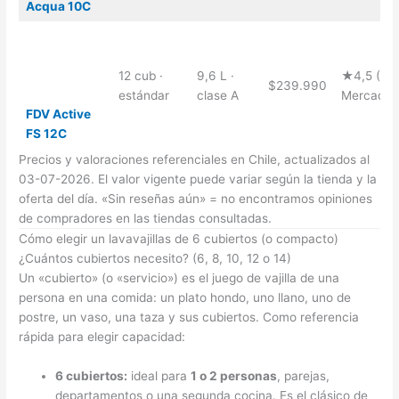
Acqua 10C
12 cub ·
9,6 L ·
★4,5 (26,
$239.990
estándar
clase A
Mercado L
FDV Active
FS 12C
Precios y valoraciones referenciales en Chile, actualizados al
03-07-2026. El valor vigente puede variar según la tienda y la
oferta del día. «Sin reseñas aún» = no encontramos opiniones
de compradores en las tiendas consultadas.
Cómo elegir un lavavajillas de 6 cubiertos (o compacto)
¿Cuántos cubiertos necesito? (6, 8, 10, 12 o 14)
Un «cubierto» (o «servicio») es el juego de vajilla de una
persona en una comida: un plato hondo, uno llano, uno de
postre, un vaso, una taza y sus cubiertos. Como referencia
rápida para elegir capacidad:
6 cubiertos:
ideal para
1 o 2 personas
, parejas,
departamentos o una segunda cocina. Es el clásico de