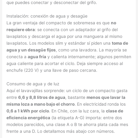
que puedes conectar y desconectar del grifo.
Instalación: conexión de agua y desagüe
La gran ventaja del compacto de sobremesa es que
no
requiere obra
: se conecta con un adaptador al grifo del
lavaplatos y descarga el agua por una manguera al mismo
lavaplatos. Los modelos slim y estándar sí piden una
toma de
agua y un desagüe fijos
, como una lavadora. La mayoría se
conecta a
agua fría
y calienta internamente; algunos permiten
agua caliente para acortar el ciclo. Deja siempre acceso al
enchufe (220 V) y una llave de paso cercana.
Consumo de agua y de luz
Aquí el lavavajillas sorprende: un ciclo de un compacto gasta
entre
6,6 y 8,8 litros de agua
, bastante
menos que lavar la
misma loza a mano bajo el chorro
. En electricidad ronda los
0,6 a 1 kWh por ciclo
. En Chile, con la luz cara, la
clase de
eficiencia energética
(la etiqueta A-G) importa: entre dos
modelos parecidos, una clase A o B te ahorra plata cada mes
frente a una D. Lo detallamos más abajo con números.