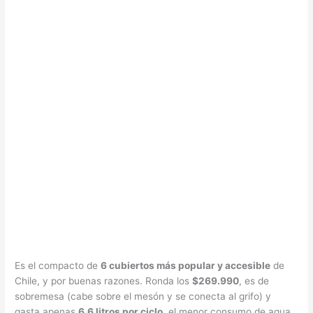
Es el compacto de
6 cubiertos más popular y accesible
de
Chile, y por buenas razones. Ronda los
$269.990
, es de
sobremesa (cabe sobre el mesón y se conecta al grifo) y
gasta apenas
6,6 litros por ciclo
, el menor consumo de agua