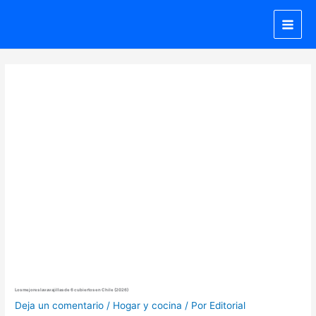
Ir
al
contenido
Los mejores lavavajillas de 6 cubiertos en Chile (2026)
Deja un comentario
/
Hogar y cocina
/ Por
Editorial