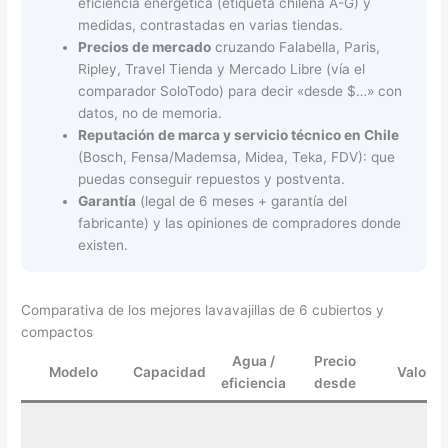
eficiencia energética (etiqueta chilena A-G) y
medidas, contrastadas en varias tiendas.
Precios de mercado
cruzando Falabella, Paris,
Ripley, Travel Tienda y Mercado Libre (vía el
comparador SoloTodo) para decir «desde $…» con
datos, no de memoria.
Reputación de marca y servicio técnico en Chile
(Bosch, Fensa/Mademsa, Midea, Teka, FDV): que
puedas conseguir repuestos y postventa.
Garantía
(legal de 6 meses + garantía del
fabricante) y las opiniones de compradores donde
existen.
Comparativa de los mejores lavavajillas de 6 cubiertos y
compactos
Agua /
Precio
Modelo
Capacidad
Valorac
eficiencia
desde