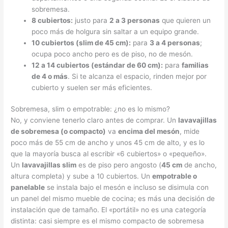
sobremesa.
8 cubiertos:
justo para
2 a 3 personas
que quieren un
poco más de holgura sin saltar a un equipo grande.
10 cubiertos (slim de 45 cm):
para
3 a 4 personas
;
ocupa poco ancho pero es de piso, no de mesón.
12 a 14 cubiertos (estándar de 60 cm):
para
familias
de 4 o más
. Si te alcanza el espacio, rinden mejor por
cubierto y suelen ser más eficientes.
Sobremesa, slim o empotrable: ¿no es lo mismo?
No, y conviene tenerlo claro antes de comprar. Un
lavavajillas
de sobremesa (o compacto)
va
encima del mesón
, mide
poco más de 55 cm de ancho y unos 45 cm de alto, y es lo
que la mayoría busca al escribir «6 cubiertos» o «pequeño».
Un
lavavajillas slim
es de piso pero angosto (
45 cm
de ancho,
altura completa) y sube a 10 cubiertos. Un
empotrable o
panelable
se instala bajo el mesón e incluso se disimula con
un panel del mismo mueble de cocina; es más una decisión de
instalación que de tamaño. El «portátil» no es una categoría
distinta: casi siempre es el mismo compacto de sobremesa