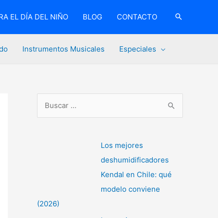
A EL DÍA DEL NIÑO
BLOG
CONTACTO
do
Instrumentos Musicales
Especiales
B
u
s
c
Los mejores
a
deshumidificadores
r
Kendal en Chile: qué
p
modelo conviene
o
(2026)
r