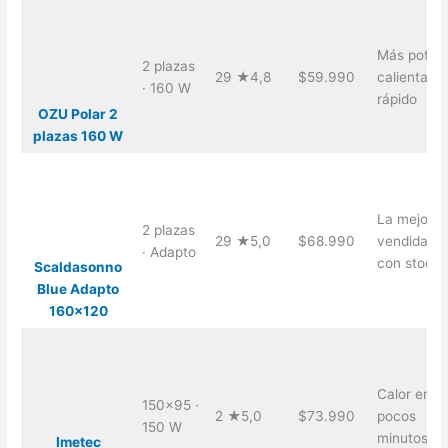
Más potent
2 plazas
29 ★4,8
$59.990
calienta
· 160 W
rápido
OZU Polar 2
plazas 160 W
La mejor, 
2 plazas
29 ★5,0
$68.990
vendida y
· Adapto
con stock
Scaldasonno
Blue Adapto
160×120
Calor en
150×95 ·
2 ★5,0
$73.990
pocos
150 W
minutos
Imetec