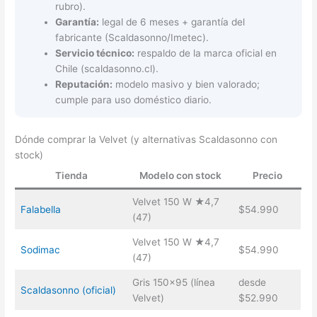
rubro).
Garantía:
legal de 6 meses + garantía del
fabricante (Scaldasonno/Imetec).
Servicio técnico:
respaldo de la marca oficial en
Chile (scaldasonno.cl).
Reputación:
modelo masivo y bien valorado;
cumple para uso doméstico diario.
Dónde comprar la Velvet (y alternativas Scaldasonno con
stock)
Tienda
Modelo con stock
Precio
Velvet 150 W ★4,7
Falabella
$54.990
(47)
Velvet 150 W ★4,7
Sodimac
$54.990
(47)
Gris 150×95 (línea
desde
Scaldasonno (oficial)
Velvet)
$52.990