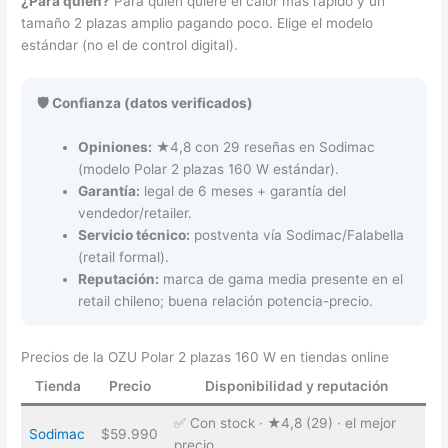
¿Para quién?
Para quien quiere el calor más rápido y un
tamaño 2 plazas amplio pagando poco. Elige el modelo
estándar (no el de control digital).
🛡️ Confianza (datos verificados)
Opiniones:
★4,8 con 29 reseñas en Sodimac
(modelo Polar 2 plazas 160 W estándar).
Garantía:
legal de 6 meses + garantía del
vendedor/retailer.
Servicio técnico:
postventa vía Sodimac/Falabella
(retail formal).
Reputación:
marca de gama media presente en el
retail chileno; buena relación potencia-precio.
Precios de la OZU Polar 2 plazas 160 W en tiendas online
Tienda
Precio
Disponibilidad y reputación
✅ Con stock · ★4,8 (29) · el mejor
Sodimac
$59.990
precio