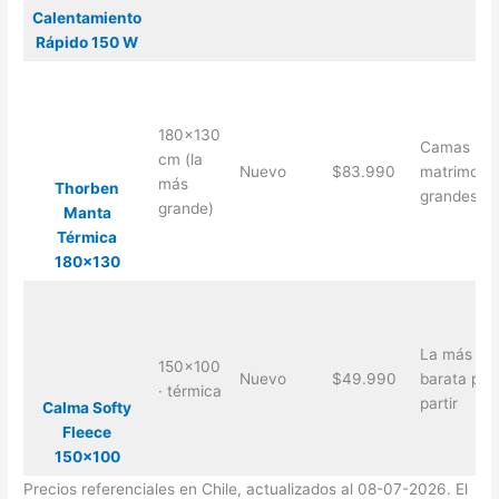
Calentamiento
Rápido 150 W
180×130
Camas
cm (la
Nuevo
$83.990
matrimonia
más
Thorben
grandes
grande)
Manta
Térmica
180×130
La más
150×100
Nuevo
$49.990
barata par
· térmica
partir
Calma Softy
Fleece
150×100
Precios referenciales en Chile, actualizados al 08-07-2026. El