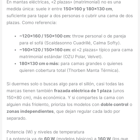
En mantas eléctricas, «2 plazas» (matrimonial) no es una
medida única: suele ir entre
150×160 y 180×130 cm
,
suficiente para tapar a dos personas o cubrir una cama de dos
plazas. Como referencia:
~120×160 / 150×100 cm:
throw personal o de pareja
para el sofá (Scaldasonno Cuadrillé, Calma Softy).
~160×120 / 150×160 cm:
el «2 plazas» típico para cama
matrimonial estándar (OZU Polar, Velvet).
180×130 cm o más:
para camas grandes o quienes
quieren cobertura total (Thorben Manta Térmica).
Si duermes solo o buscas algo para el sillón, casi todas las
marcas tienen también
frazada eléctrica de 1 plaza
(unos
150×80 cm), más económica. Y si compartes la cama con
alguien más friolento, prioriza los modelos con
doble control
o
zonas independientes
, que dejan regular cada lado por
separado.
Potencia (W) y niveles de temperatura
La potencia va de
60 W
(modelos básicos) a
160 W
(los que