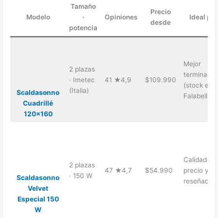
Tamaño
Precio
Modelo
·
Opiniones
Ideal pa
desde
potencia
Mejor
2 plazas
terminació
· Imetec
41 ★4,9
$109.990
(stock en
(Italia)
Scaldasonno
Falabella)
Cuadrillé
120×160
Calidad-
2 plazas
47 ★4,7
$54.990
precio y m
· 150 W
Scaldasonno
reseñada
Velvet
Especial 150
W