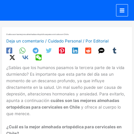
Ir
al
contenido
Cuáles son las mejores almohadas ortopédicas para cervicales en Chile
Deja un comentario
/
Cuidado Personal
/ Por
Editorial
¿Sabías que los humanos pasamos la tercera parte de la vida
durmiendo? Es importante que esta parte del día sea un
momento de un descanso profundo, ya que influye
directamente en la salud. Un mal sueño puede ser causa de
depresión, alteraciones hormonales y ansiedad. Para evitarlo,
apunta a continuación
cuáles son las mejores almohadas
ortopédicas para cervicales en Chile
y ofrece al cuerpo lo
que merece.
¿Cuál es la mejor almohada ortopédica para cervicales en
Chile?