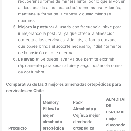
recuperar su forma de manera lenta, por lo que al volver
al descanso la almohada estará como nueva. Además,
mantiene la forma de la cabeza y cuello mientras
duermes.
Mejora la postura
: Al usarla con frecuencia, sirve para
ir mejorando la postura, ya que ofrece la alineación
correcta a las cervicales. Además, la forma curvada
que posee brinda el soporte necesario, indistintamente
de la posición en que duermas.
Es lavable
: Se puede lavar ya que permite exprimir
rápidamente para secar al aire y seguir usándola como
de costumbre.
Comparativa de las 3 mejores almohadas ortopédicas para
cervicales en Chile
ALMOHADA
Memory
Pack
DE
Pillow
La
Almohada y
ESPUMA
La
mejor
Cojín
La mejor
mejor
almohada
almohada
almohada
Producto
ortopédica
ortopédica