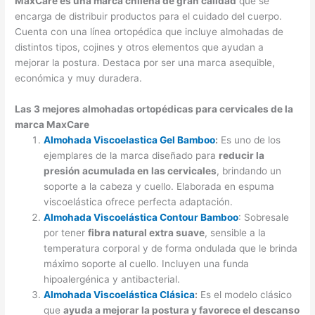
MaxCare es una marca chilena de gran calidad
que se
encarga de distribuir productos para el cuidado del cuerpo.
Cuenta con una línea ortopédica que incluye almohadas de
distintos tipos, cojines y otros elementos que ayudan a
mejorar la postura. Destaca por ser una marca asequible,
económica y muy duradera.
Las 3 mejores almohadas ortopédicas para cervicales de la
marca MaxCare
Almohada Viscoelastica Gel Bamboo
:
Es uno de los
ejemplares de la marca diseñado para
reducir la
presión acumulada en las cervicales
, brindando un
soporte a la cabeza y cuello. Elaborada en espuma
viscoelástica ofrece perfecta adaptación.
Almohada Viscoelástica Contour Bamboo
: Sobresale
por tener
fibra natural extra suave
, sensible a la
temperatura corporal y de forma ondulada que le brinda
máximo soporte al cuello. Incluyen una funda
hipoalergénica y antibacterial.
Almohada Viscoelástica Clásica
:
Es el modelo clásico
que
ayuda a mejorar la postura y favorece el descanso