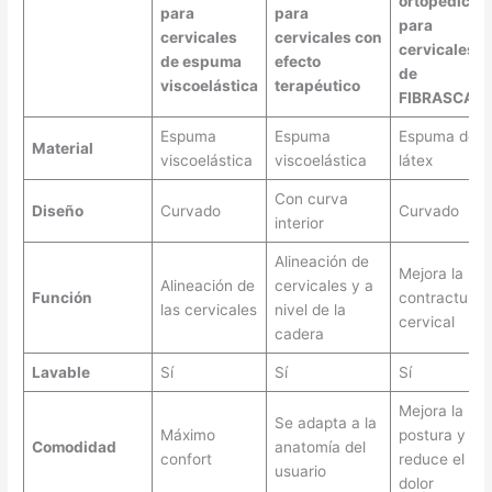
ortopédicas
para
para
para
cervicales
cervicales con
cervicales
de espuma
efecto
de
viscoelástica
terapéutico
FIBRASCA
Espuma
Espuma
Espuma de
Material
viscoelástica
viscoelástica
látex
Con curva
Diseño
Curvado
Curvado
interior
Alineación de
Mejora la
Alineación de
cervicales y a
Función
contractura
las cervicales
nivel de la
cervical
cadera
Lavable
Sí
Sí
Sí
Mejora la
Se adapta a la
Máximo
postura y
Comodidad
anatomía del
confort
reduce el
usuario
dolor