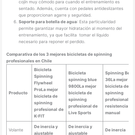
cojín muy cómodo para cuando el entrenamiento es
sentado. Además, cuenta con pedales antideslizantes
que proporcionan agarre y seguridad.
Soporte para botella de agua
: Esta particularidad
permite garantizar mayor hidratación al momento del
entrenamiento, ya que facilita tomar el líquido
necesario para reponer el perdido.
Comparativa de los 3 mejores bicicletas de spinning
profesionales en Chile
Bicicleta
Bicicleta
Spinning Beat
Spinning
spinning blue
36
La mejor
Flywheel
9800
La mejor
bicicleta de
Pro
La mejor
Producto
bicicleta de
spinning
bicicleta de
spinning
profesional de
spinning
profesional de
resistencia
profesional
de
Live Sports
manual
K-FIT
De inercia y
De inercia y
Volante
De inercia
ajustable
ajustable