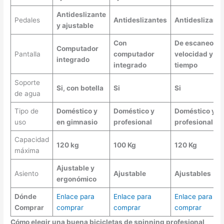
Antideslizante
Pedales
Antideslizantes
Antideslizante
y ajustable
Con
De escaneo,
Computador
Pantalla
computador
velocidad y
integrado
integrado
tiempo
Soporte
Si, con botella
Si
Si
de agua
Tipo de
Doméstico y
Doméstico y
Doméstico y
uso
en gimnasio
profesional
profesional
Capacidad
120 kg
100 Kg
120 Kg
máxima
Ajustable y
Asiento
Ajustable
Ajustables
ergonómico
Dónde
Enlace para
Enlace para
Enlace para
Comprar
comprar
comprar
comprar
Cómo elegir una buena bicicletas de spinning profesional