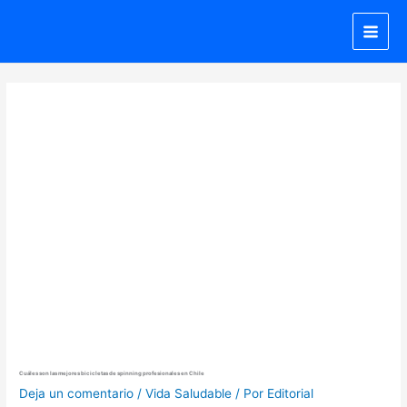
Ir
al
contenido
Cuáles son las mejores bicicletas de spinning profesionales en Chile
Deja un comentario
/
Vida Saludable
/ Por
Editorial