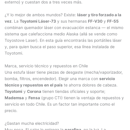
externo) y cuestan dos a tres veces más.
¿Y lo mejor de ambos mundos? Existe:
láser y tiro forzado a la
vez
. La
Toyotomi Láser-73
y sus hermanas
FF-V30
y
FF-55
combinan quemador láser con evacuación estanca — el mismo
sistema que calefacciona medio Alaska (allá se vende como
Toyostove Laser). En esta guía encontrarás las portátiles láser
y, para quien busca el paso superior, esa línea instalada de
Toyotomi.
Marca, servicio técnico y repuestos en Chile
Una estufa láser tiene piezas de desgaste (mecha/vaporizador,
bomba, filtros, encendedor). Elegir una marca con
servicio
técnico y repuestos en el país
te ahorra dolores de cabeza.
Toyotomi
y
Corona
tienen tiendas oficiales y soporte;
Mademsa
y
Fensa
(grupo CTI) tienen la ventaja de repuestos y
servicio en todo Chile. Es un factor tan importante como el
precio.
¿Gastan mucha electricidad?
Muy poca. El calor lo entrega la
parafina
, no la luz. La