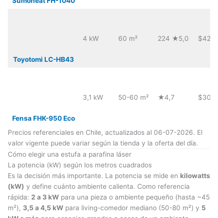
Sumoheat FH-1040
4 kW
60 m²
224 ★5,0
$429
Toyotomi LC-HB43
3,1 kW
50-60 m²
★4,7
$309
Fensa FHK-950 Eco
Precios referenciales en Chile, actualizados al 06-07-2026. El
valor vigente puede variar según la tienda y la oferta del día.
Cómo elegir una estufa a parafina láser
La potencia (kW) según los metros cuadrados
Es la decisión más importante. La potencia se mide en
kilowatts
(kW)
y define cuánto ambiente calienta. Como referencia
rápida:
2 a 3 kW
para una pieza o ambiente pequeño (hasta ~45
m²),
3,5 a 4,5 kW
para living-comedor mediano (50-80 m²) y
5