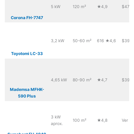
5 kW
120 m²
★4,9
$474.
Corona FH-7747
3,2 kW
50-60 m²
616 ★4,6
$399
Toyotomi LC-33
4,65 kW
80-90 m²
★4,7
$399
Mademsa MFHK-
590 Plus
3 kW
100 m²
★4,8
Ver pr
aprox.