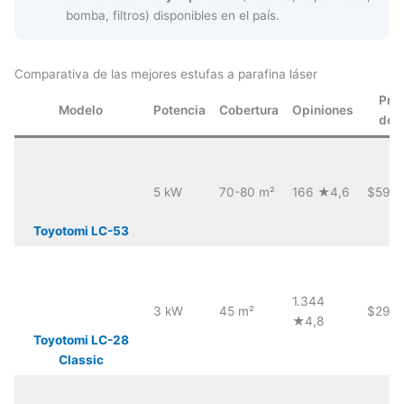
bomba, filtros) disponibles en el país.
Comparativa de las mejores estufas a parafina láser
Prec
Modelo
Potencia
Cobertura
Opiniones
des
5 kW
70-80 m²
166 ★4,6
$599
Toyotomi LC-53
1.344
3 kW
45 m²
$299
★4,8
Toyotomi LC-28
Classic