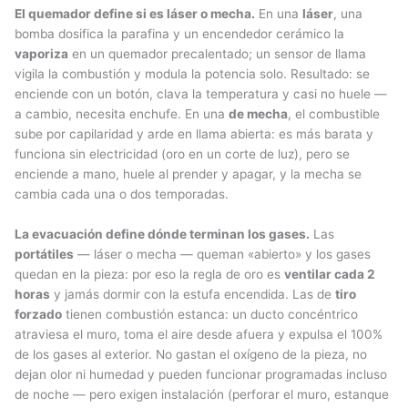
El quemador define si es láser o mecha.
En una
láser
, una
bomba dosifica la parafina y un encendedor cerámico la
vaporiza
en un quemador precalentado; un sensor de llama
vigila la combustión y modula la potencia solo. Resultado: se
enciende con un botón, clava la temperatura y casi no huele —
a cambio, necesita enchufe. En una
de mecha
, el combustible
sube por capilaridad y arde en llama abierta: es más barata y
funciona sin electricidad (oro en un corte de luz), pero se
enciende a mano, huele al prender y apagar, y la mecha se
cambia cada una o dos temporadas.
La evacuación define dónde terminan los gases.
Las
portátiles
— láser o mecha — queman «abierto» y los gases
quedan en la pieza: por eso la regla de oro es
ventilar cada 2
horas
y jamás dormir con la estufa encendida. Las de
tiro
forzado
tienen combustión estanca: un ducto concéntrico
atraviesa el muro, toma el aire desde afuera y expulsa el 100%
de los gases al exterior. No gastan el oxígeno de la pieza, no
dejan olor ni humedad y pueden funcionar programadas incluso
de noche — pero exigen instalación (perforar el muro, estanque