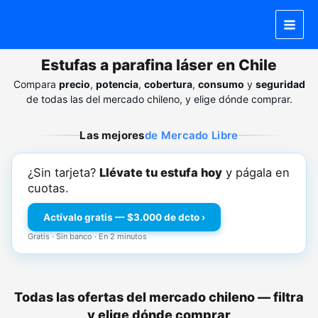
Ir
al
contenido
❮
❯
Estufas a parafina láser en Chile
Compara
precio
,
potencia
,
cobertura
,
consumo
y
seguridad
de todas las del mercado chileno, y elige dónde comprar.
Las mejores
de Mercado Libre
¿Sin tarjeta?
Llévate tu estufa hoy
y págala en
cuotas.
Actívalo gratis — $3.000 de dcto ›
Gratis · Sin banco · En 2 minutos
Todas las ofertas del mercado chileno — filtra
y elige dónde comprar