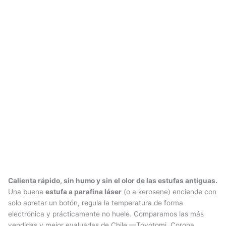
Calienta rápido, sin humo y sin el olor de las estufas antiguas.
Una buena
estufa a parafina láser
(o a kerosene) enciende con
solo apretar un botón, regula la temperatura de forma
electrónica y prácticamente no huele. Comparamos las más
vendidas y mejor evaluadas de Chile —Toyotomi, Corona,