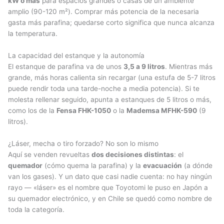
kW o más
para espacios grandes o casas de un ambiente
amplio (90-120 m²). Comprar más potencia de la necesaria
gasta más parafina; quedarse corto significa que nunca alcanza
la temperatura.
La capacidad del estanque y la autonomía
El estanque de parafina va de unos
3,5 a 9 litros
. Mientras más
grande, más horas calienta sin recargar (una estufa de 5-7 litros
puede rendir toda una tarde-noche a media potencia). Si te
molesta rellenar seguido, apunta a estanques de 5 litros o más,
como los de la
Fensa FHK-1050
o la
Mademsa MFHK-590
(9
litros).
¿Láser, mecha o tiro forzado? No son lo mismo
Aquí se venden revueltas
dos decisiones distintas
: el
quemador
(cómo quema la parafina) y la
evacuación
(a dónde
van los gases). Y un dato que casi nadie cuenta: no hay ningún
rayo — «láser» es el nombre que Toyotomi le puso en Japón a
su quemador electrónico, y en Chile se quedó como nombre de
toda la categoría.