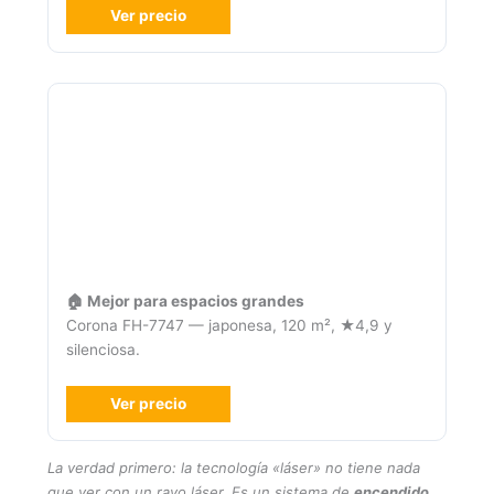
Ver precio
🏠 Mejor para espacios grandes
Corona FH-7747 — japonesa, 120 m², ★4,9 y
silenciosa.
Ver precio
La verdad primero: la tecnología «láser» no tiene nada
que ver con un rayo láser. Es un sistema de
encendido