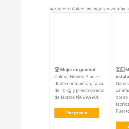
Veredicto rápido: las mejores estufas a 
🏆 Mejor en general
🇨🇱 M
Calmet Newen Plus —
estufa
doble combustión, tolva
Llamic
de 10 kg y precio directo
calefa
de fábrica ($699.990).
horno 
fabric
Puerto
Ver precio