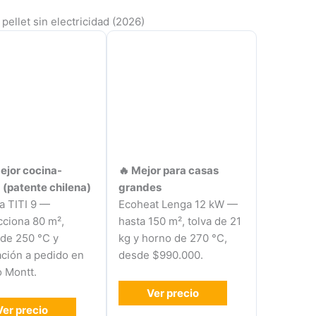
pellet sin electricidad (2026)
ejor cocina-
🔥 Mejor para casas
 (patente chilena)
grandes
a TITI 9 —
Ecoheat Lenga 12 kW —
cciona 80 m²,
hasta 150 m², tolva de 21
de 250 °C y
kg y horno de 270 °C,
ación a pedido en
desde $990.000.
 Montt.
Ver precio
Ver precio