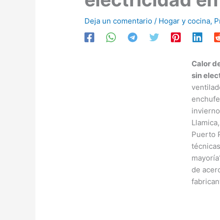
Deja un comentario
/
Hogar y cocina
,
P
Calor de
sin elec
ventilad
enchufe,
inviern
Llamica,
Puerto P
técnicas
mayoría
de acero
fabrican