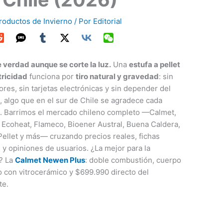
roductos de Invierno
/ Por
Editorial
 verdad aunque se corte la luz.
Una
estufa a pellet
tricidad
funciona por
tiro natural y gravedad
: sin
ores, sin tarjetas electrónicas y sin depender del
 algo que en el sur de Chile se agradece cada
o. Barrimos el mercado chileno completo —Calmet,
 Ecoheat, Flameco, Bioener Austral, Buena Caldera,
ellet y más— cruzando precios reales, fichas
 y opiniones de usuarios. ¿La mejor para la
? La
Calmet Newen Plus
: doble combustión, cuerpo
 con vitrocerámico y $699.990 directo del
te.