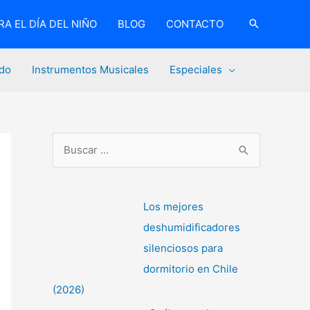
A EL DÍA DEL NIÑO
BLOG
CONTACTO
do
Instrumentos Musicales
Especiales
B
u
s
c
Los mejores
a
deshumidificadores
r
silenciosos para
p
dormitorio en Chile
o
(2026)
r