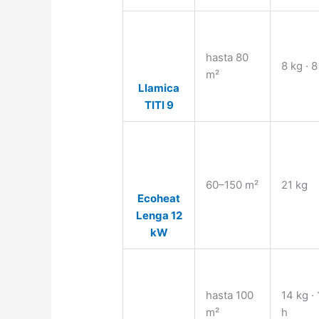
hasta 80
8 kg · 8
m²
Llamica
TITI 9
60–150 m²
21 kg
Ecoheat
Lenga 12
kW
hasta 100
14 kg ·
m²
h