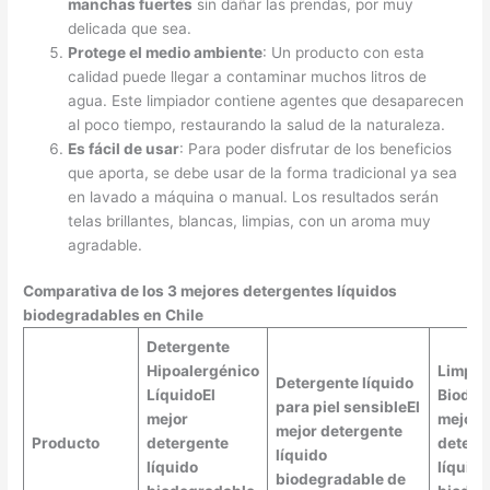
manchas fuertes
sin dañar las prendas, por muy
delicada que sea.
Protege el medio ambiente
: Un producto con esta
calidad puede llegar a contaminar muchos litros de
agua. Este limpiador contiene agentes que desaparecen
al poco tiempo, restaurando la salud de la naturaleza.
Es fácil de usar
: Para poder disfrutar de los beneficios
que aporta, se debe usar de la forma tradicional ya sea
en lavado a máquina o manual. Los resultados serán
telas brillantes, blancas, limpias, con un aroma muy
agradable.
Comparativa de los 3 mejores detergentes líquidos
biodegradables en Chile
Detergente
Hipoalergénico
Limpia
Detergente líquido
Líquido
El
Biodeg
para piel sensible
El
mejor
mejor
mejor detergente
Producto
detergente
deterg
líquido
líquido
líquido
biodegradable de