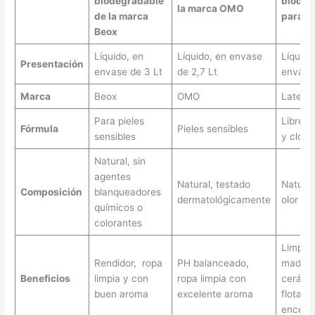
biodegradable
biodeg
la marca OMO
de la marca
para p
Beox
Líquido, en
Líquido, en envase
Líquido
Presentación
envase de 3 Lt
de 2,7 Lt
envase 
Marca
Beox
OMO
Late!
Para pieles
Libre d
Fórmula
Pieles sensibles
sensibles
y cloro
Natural, sin
agentes
Natural, testado
Natural
Composición
blanqueadores
dermatológicamente
olor a 
químicos o
colorantes
Limpia 
Rendidor, ropa
PH balanceado,
madera
Beneficios
limpia y con
ropa limpia con
cerámi
buen aroma
excelente aroma
flotant
encera