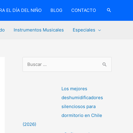
A EL DÍA DEL NIÑO
BLOG
CONTACTO
do
Instrumentos Musicales
Especiales
B
u
s
c
Los mejores
a
deshumidificadores
r
silenciosos para
p
dormitorio en Chile
o
(2026)
r