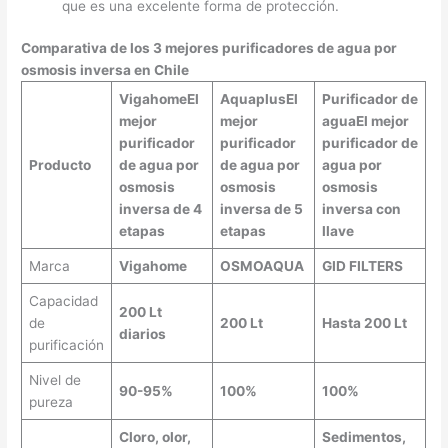
que es una excelente forma de protección.
Comparativa de los 3 mejores purificadores de agua por
osmosis inversa en Chile
Vigahome
El
Aquaplus
El
Purificador de
mejor
mejor
agua
El mejor
purificador
purificador
purificador de
Producto
de agua por
de agua por
agua por
osmosis
osmosis
osmosis
inversa de 4
inversa de 5
inversa con
etapas
etapas
llave
Marca
Vigahome
OSMOAQUA
GID FILTERS
Capacidad
200 Lt
de
200 Lt
Hasta 200 Lt
diarios
purificación
Nivel de
90-95%
100%
100%
pureza
Cloro, olor,
Sedimentos,