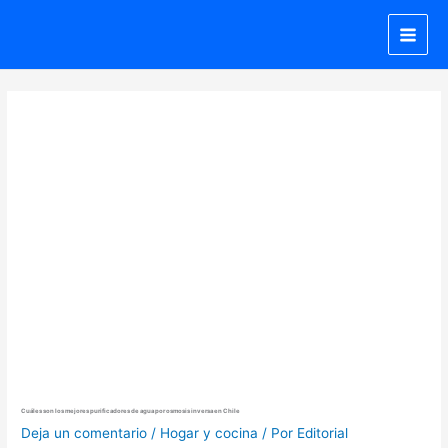
Ir
al
contenido
Cuáles son los mejores purificadores de agua por osmosis inversa en Chile
Deja un comentario
/
Hogar y cocina
/ Por
Editorial