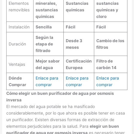
Elementos
minerales,
Sustancias
sustancias
removibles
sustancias
químicas
químicas y
químicas
cloro
Instalación
Sencilla
Fácil
Fácil
Según la
Desde 3
Cambio de los
Duración
etapa de
meses
filtros
filtrado
Mejor sabor
Certificación
Filtro de
Ventajas
del agua
Europea
carbón 14
Dónde
Enlace para
Enlace para
Enlace para
Comprar
comprar
comprar
comprar
Cómo elegir un buen purificador de agua por osmosis
inversa
El mercado del agua potable se ha masificado
considerablemente, por lo que ahora es posible tener en casa
un purificador. Existen diversas formas de extracción de
elementos perjudiciales para la salud. Para
elegir un buen
purificador de agua por osmosis inversa
es necesario tener